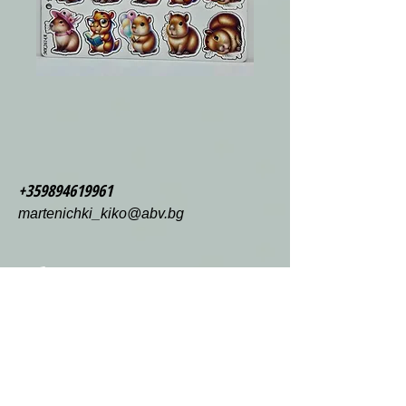
+359894619961
martenichki_kiko@abv.bg
Обл Пловдив
с.Труд ПК4199
ул.Димчо Дебелянов 1
Фабрика
Мартенички Кико
ЕООД