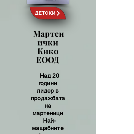
ДЕТСКИ
Мартен
ички
Кико
ЕООД
Над 20
години
лидер в
продажбата
на
мартеници
Най-
мащабните