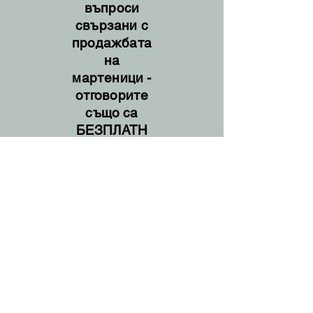
въпроси
свързани с
продажбата
на
мартеници -
отговорите
също са
БЕЗПЛАТН
И
0894 61 99
61
Руслан
Йорданов
+359894619961