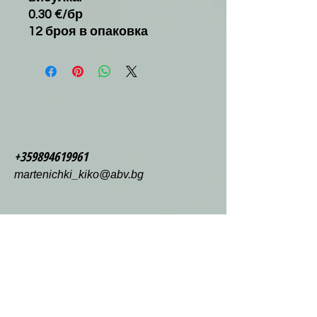
0.30 €/бр
12 броя в опаковка
+359894619961
martenichki_kiko@abv.bg
Обл Пловдив
с.Труд ПК4199
ул.Димчо Дебелянов 1
Фабрика
Мартенички Кико
ЕООД