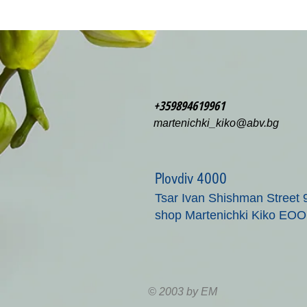
+359894619961
martenichki_kiko@abv.bg
Plovdiv 4000
Tsar Ivan Shishman Street 
shop Martenichki Kiko EO
© 2003 by EM