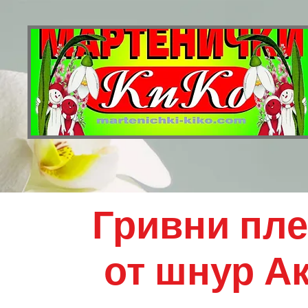
Гривни пле
от шнур А