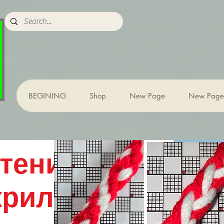
BEGINING
Shop
New Page
New Page
тени
крил