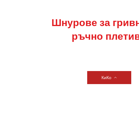
Шнурове за грив
ръчно плети
КиКо