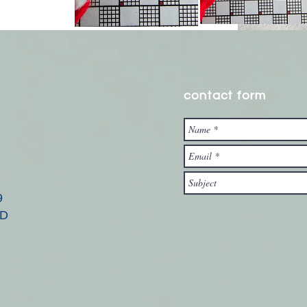
contact form
9
OD