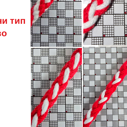
ни тип
во