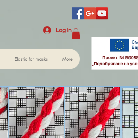
Log In
Elastic for masks
More