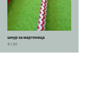
шнур за мартеница
Price
€1.00
+359894619961
martenichki_kiko@abv.bg
Plovdiv 4000