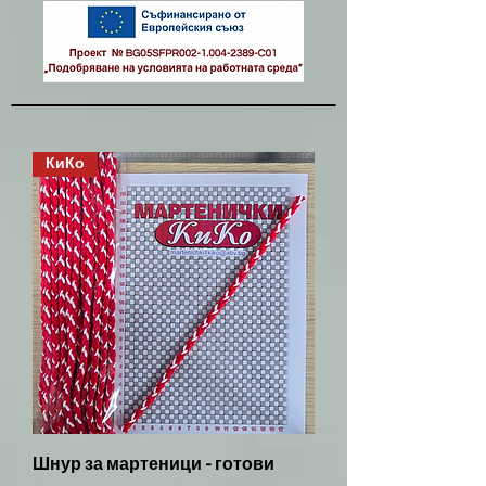
КиКо
Шнур за мартеници - готови