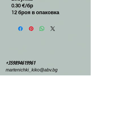
0.30 €/бр
12 броя в опаковка
+359894619961
martenichki_kiko@abv.bg
Plovdiv 4000
Tsar Ivan Shishman Street 9
shop Martenichki Kiko EOOD