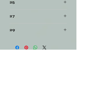
25
26
27
28
29
30
+359894619961
martenichki_kiko@abv.bg
Plovdiv 4000
Tsar Ivan Shishman Street 9