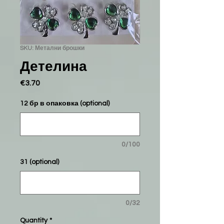
SKU: Метални брошки
Детелина
Price
€3.70
12 бр в опаковка (optional)
0/100
31 (optional)
0/32
Quantity
*