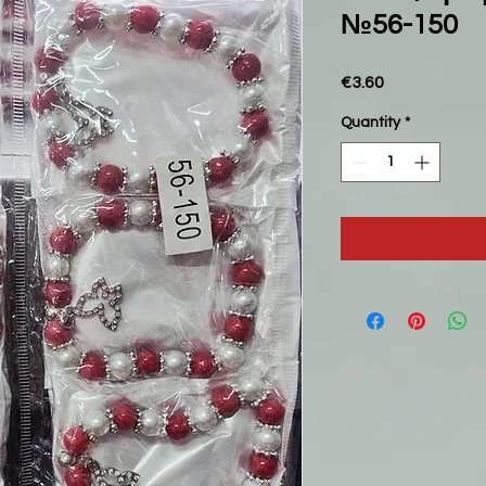
№56-150
Price
€3.60
Quantity
*