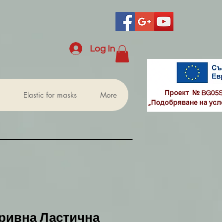
Log In
Elastic for masks
More
Гривна Ластична