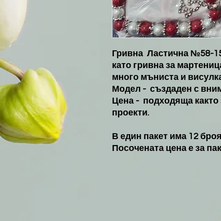
Гривна Ластична №58-150
като гривна за мартениц
много мъниста и висулка
Модел - създаден с вним
Цена - подходяща както 
проекти.
В един пакет има 12 броя
Посочената цена е за пак